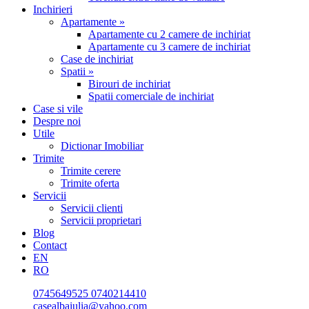
Inchirieri
Apartamente »
Apartamente cu 2 camere de inchiriat
Apartamente cu 3 camere de inchiriat
Case de inchiriat
Spatii »
Birouri de inchiriat
Spatii comerciale de inchiriat
Case si vile
Despre noi
Utile
Dictionar Imobiliar
Trimite
Trimite cerere
Trimite oferta
Servicii
Servicii clienti
Servicii proprietari
Blog
Contact
EN
RO
0745649525
0740214410
casealbaiulia@yahoo.com