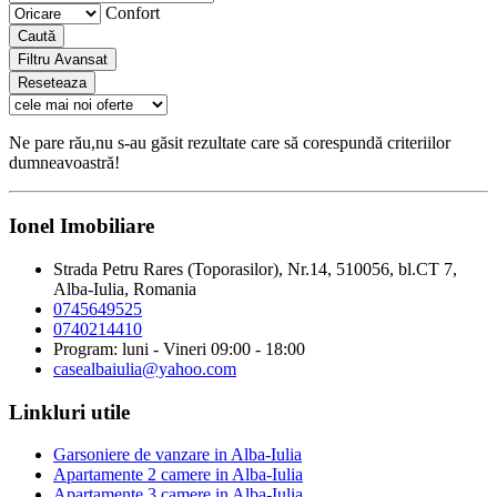
Confort
Caută
Filtru Avansat
Reseteaza
Ne pare rău,nu s-au găsit rezultate care să corespundă criteriilor
dumneavoastră!
Ionel Imobiliare
Strada Petru Rares (Toporasilor), Nr.14, 510056, bl.CT 7,
Alba-Iulia, Romania
0745649525
0740214410
Program: luni - Vineri 09:00 - 18:00
casealbaiulia@yahoo.com
Linkluri utile
Garsoniere de vanzare in Alba-Iulia
Apartamente 2 camere in Alba-Iulia
Apartamente 3 camere in Alba-Iulia