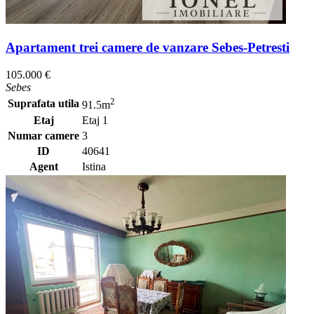
Apartament trei camere de vanzare Sebes-Petresti
105.000 €
Sebes
2
Suprafata utila
91.5m
Etaj
Etaj 1
Numar camere
3
ID
40641
Agent
Istina