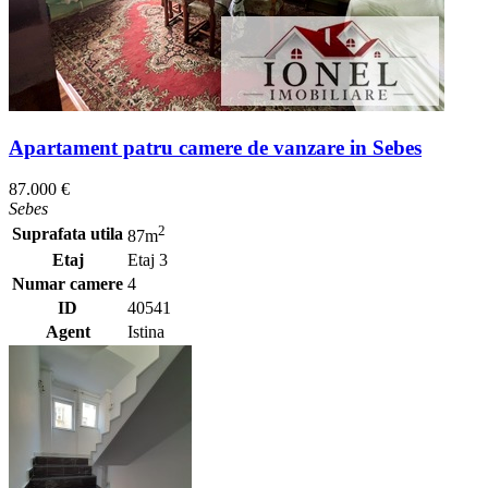
Apartament patru camere de vanzare in Sebes
87.000 €
Sebes
2
Suprafata utila
87m
Etaj
Etaj 3
Numar camere
4
ID
40541
Agent
Istina