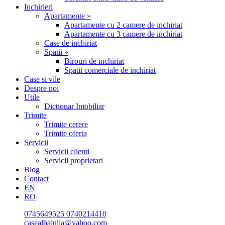
Inchirieri
Apartamente »
Apartamente cu 2 camere de inchiriat
Apartamente cu 3 camere de inchiriat
Case de inchiriat
Spatii »
Birouri de inchiriat
Spatii comerciale de inchiriat
Case si vile
Despre noi
Utile
Dictionar Imobiliar
Trimite
Trimite cerere
Trimite oferta
Servicii
Servicii clienti
Servicii proprietari
Blog
Contact
EN
RO
0745649525
0740214410
casealbaiulia@yahoo.com