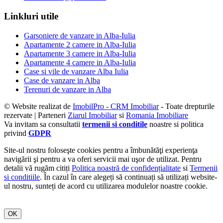
Linkluri utile
Garsoniere de vanzare in Alba-Iulia
Apartamente 2 camere in Alba-Iulia
Apartamente 3 camere in Alba-Iulia
Apartamente 4 camere in Alba-Iulia
Case si vile de vanzare Alba Iulia
Case de vanzare in Alba
Terenuri de vanzare in Alba
© Website realizat de
ImobilPro - CRM Imobiliar
- Toate drepturile
rezervate | Parteneri
Ziarul Imobiliar
si
Romania Imobiliare
Va invitam sa consultatii
termenii si conditile
noastre si politica
privind
GDPR
Site-ul nostru foloseşte cookies pentru a îmbunătăţi experienţa
navigării şi pentru a va oferi servicii mai uşor de utilizat. Pentru
detalii vă rugăm citiți
Politica noastră de confidențialitate
si
Termenii
si conditiile
. În cazul în care alegeți să continuați să utilizați website-
ul nostru, sunteți de acord cu utilizarea modulelor noastre cookie.
OK