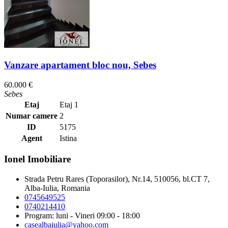
Vanzare apartament bloc nou, Sebes
60.000 €
Sebes
Etaj
Etaj 1
Numar camere
2
ID
5175
Agent
Istina
Ionel Imobiliare
Strada Petru Rares (Toporasilor), Nr.14, 510056, bl.CT 7,
Alba-Iulia, Romania
0745649525
0740214410
Program: luni - Vineri 09:00 - 18:00
casealbaiulia@yahoo.com