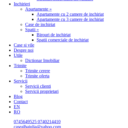
Inchirieri
Apartamente »
Apartamente cu 2 camere de inchiriat
Apartamente cu 3 camere de inchiriat
Case de inchiriat
Spatii »
Birouri de inchiriat
Spatii comerciale de inchiriat
Case si vile
Despre noi
Utile
Dictionar Imobiliar
Trimite
Trimite cerere
Trimite oferta
Servicii
Servicii clienti
Servicii proprietari
Blog
Contact
EN
RO
0745649525
0740214410
casealbaiulia@yahoo.com