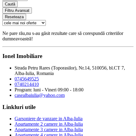
Caută
Filtru Avansat
Reseteaza
Ne pare rău,nu s-au găsit rezultate care să corespundă criteriilor
dumneavoastră!
Ionel Imobiliare
Strada Petru Rares (Toporasilor), Nr.14, 510056, bl.CT 7,
Alba-Iulia, Romania
0745649525
0740214410
Program: luni - Vineri 09:00 - 18:00
casealbaiulia@yahoo.com
Linkluri utile
Garsoniere de vanzare in Alba-Iulia
Apartamente 2 camere in Alba-Iulia
Apartamente 3 camere in Alba-Iulia
Apartamente 4 camere in Alba-Iulia