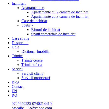
Inchirieri
Apartamente »
Apartamente cu 2 camere de inchiriat
Apartamente cu 3 camere de inchiriat
Case de inchiriat
Spatii »
Birouri de inchiriat
Spatii comerciale de inchiriat
Case si vile
Despre noi
Utile
Dictionar Imobiliar
Trimite
Trimite cerere
Trimite oferta
Servicii
Servicii clienti
Servicii proprietari
Blog
Contact
EN
RO
0745649525
0740214410
casealbaiulia@yahoo.com