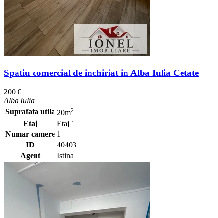
Spatiu comercial de inchiriat in Alba Iulia Cetate
200 €
Alba Iulia
2
Suprafata utila
20m
Etaj
Etaj 1
Numar camere
1
ID
40403
Agent
Istina