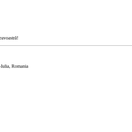
neavoastră!
-Iulia, Romania