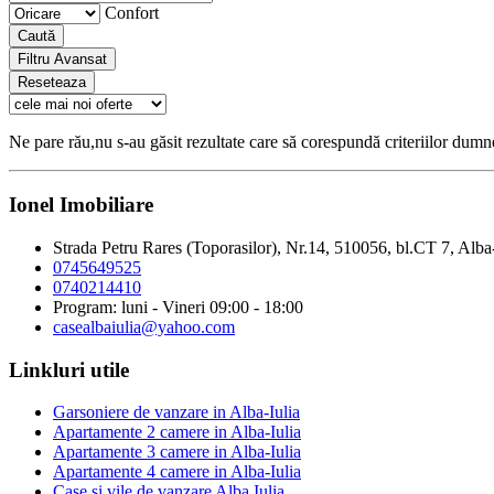
Confort
Caută
Filtru Avansat
Reseteaza
Ne pare rău,nu s-au găsit rezultate care să corespundă criteriilor dum
Ionel Imobiliare
Strada Petru Rares (Toporasilor), Nr.14, 510056, bl.CT 7, Alba
0745649525
0740214410
Program: luni - Vineri 09:00 - 18:00
casealbaiulia@yahoo.com
Linkluri utile
Garsoniere de vanzare in Alba-Iulia
Apartamente 2 camere in Alba-Iulia
Apartamente 3 camere in Alba-Iulia
Apartamente 4 camere in Alba-Iulia
Case si vile de vanzare Alba Iulia