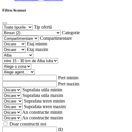
Filtru Avansat
Tip ofertă
Categorie
Compartimentare
Etaj minim
Etaj maxim
Pret minim
Pret maxim
Suprafata utila minim
Suprafata utila maxim
Suprafata teren minim
Suprafata teren maxim
An constructie minim
An constructie maxim
Doar constructii noi
ID