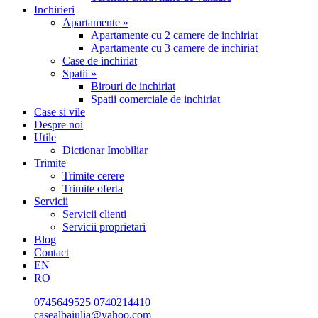
Inchirieri
Apartamente »
Apartamente cu 2 camere de inchiriat
Apartamente cu 3 camere de inchiriat
Case de inchiriat
Spatii »
Birouri de inchiriat
Spatii comerciale de inchiriat
Case si vile
Despre noi
Utile
Dictionar Imobiliar
Trimite
Trimite cerere
Trimite oferta
Servicii
Servicii clienti
Servicii proprietari
Blog
Contact
EN
RO
0745649525
0740214410
casealbaiulia@yahoo.com