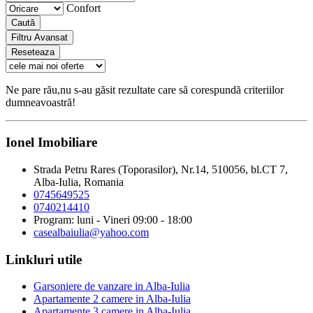
Confort
Caută
Filtru Avansat
Reseteaza
Ne pare rău,nu s-au găsit rezultate care să corespundă criteriilor
dumneavoastră!
Ionel Imobiliare
Strada Petru Rares (Toporasilor), Nr.14, 510056, bl.CT 7,
Alba-Iulia, Romania
0745649525
0740214410
Program: luni - Vineri 09:00 - 18:00
casealbaiulia@yahoo.com
Linkluri utile
Garsoniere de vanzare in Alba-Iulia
Apartamente 2 camere in Alba-Iulia
Apartamente 3 camere in Alba-Iulia