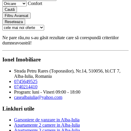
Confort
Caută
Filtru Avansat
Reseteaza
Ne pare rău,nu s-au găsit rezultate care să corespundă criteriilor
dumneavoastră!
Ionel Imobiliare
Strada Petru Rares (Toporasilor), Nr.14, 510056, bl.CT 7,
Alba-Iulia, Romania
0745649525
0740214410
Program: luni - Vineri 09:00 - 18:00
casealbaiulia@yahoo.com
Linkluri utile
Garsoniere de vanzare in Alba-Iulia
Apartamente 2 camere in Alba-Iulia
Apartamente 3 camere in Alba-Iulia