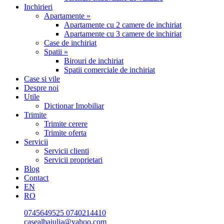
Inchirieri
Apartamente »
Apartamente cu 2 camere de inchiriat
Apartamente cu 3 camere de inchiriat
Case de inchiriat
Spatii »
Birouri de inchiriat
Spatii comerciale de inchiriat
Case si vile
Despre noi
Utile
Dictionar Imobiliar
Trimite
Trimite cerere
Trimite oferta
Servicii
Servicii clienti
Servicii proprietari
Blog
Contact
EN
RO
0745649525
0740214410
casealbaiulia@yahoo.com