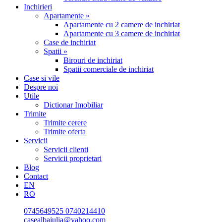
Inchirieri
Apartamente »
Apartamente cu 2 camere de inchiriat
Apartamente cu 3 camere de inchiriat
Case de inchiriat
Spatii »
Birouri de inchiriat
Spatii comerciale de inchiriat
Case si vile
Despre noi
Utile
Dictionar Imobiliar
Trimite
Trimite cerere
Trimite oferta
Servicii
Servicii clienti
Servicii proprietari
Blog
Contact
EN
RO
0745649525
0740214410
casealbaiulia@yahoo.com