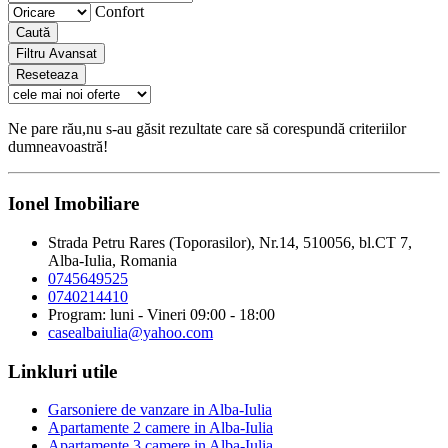
Confort
Caută
Filtru Avansat
Reseteaza
Ne pare rău,nu s-au găsit rezultate care să corespundă criteriilor
dumneavoastră!
Ionel Imobiliare
Strada Petru Rares (Toporasilor), Nr.14, 510056, bl.CT 7,
Alba-Iulia, Romania
0745649525
0740214410
Program: luni - Vineri 09:00 - 18:00
casealbaiulia@yahoo.com
Linkluri utile
Garsoniere de vanzare in Alba-Iulia
Apartamente 2 camere in Alba-Iulia
Apartamente 3 camere in Alba-Iulia