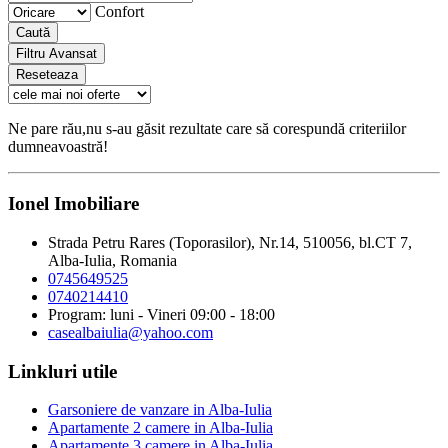
Confort
Caută
Filtru Avansat
Reseteaza
Ne pare rău,nu s-au găsit rezultate care să corespundă criteriilor
dumneavoastră!
Ionel Imobiliare
Strada Petru Rares (Toporasilor), Nr.14, 510056, bl.CT 7,
Alba-Iulia, Romania
0745649525
0740214410
Program: luni - Vineri 09:00 - 18:00
casealbaiulia@yahoo.com
Linkluri utile
Garsoniere de vanzare in Alba-Iulia
Apartamente 2 camere in Alba-Iulia
Apartamente 3 camere in Alba-Iulia