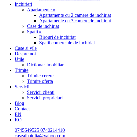
Inchirieri
Apartamente »
Apartamente cu 2 camere de inchiriat
Apartamente cu 3 camere de inchiriat
Case de inchiriat
Spatii »
Birouri de inchiriat
Spatii comerciale de inchiriat
Case si vile
Despre noi
Utile
Dictionar Imobiliar
Trimite
Trimite cerere
Trimite oferta
Servicii
Servicii clienti
Servicii proprietari
Blog
Contact
EN
RO
0745649525
0740214410
casealbaiulia@yahoo.com