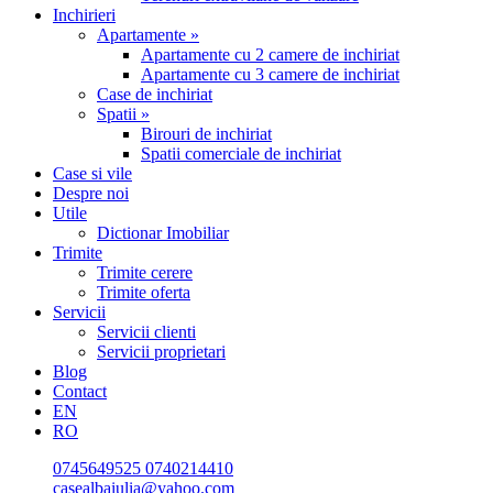
Inchirieri
Apartamente »
Apartamente cu 2 camere de inchiriat
Apartamente cu 3 camere de inchiriat
Case de inchiriat
Spatii »
Birouri de inchiriat
Spatii comerciale de inchiriat
Case si vile
Despre noi
Utile
Dictionar Imobiliar
Trimite
Trimite cerere
Trimite oferta
Servicii
Servicii clienti
Servicii proprietari
Blog
Contact
EN
RO
0745649525
0740214410
casealbaiulia@yahoo.com