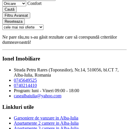
Confort
Caută
Filtru Avansat
Reseteaza
Ne pare rău,nu s-au găsit rezultate care să corespundă criteriilor
dumneavoastră!
Ionel Imobiliare
Strada Petru Rares (Toporasilor), Nr.14, 510056, bl.CT 7,
Alba-Iulia, Romania
0745649525
0740214410
Program: luni - Vineri 09:00 - 18:00
casealbaiulia@yahoo.com
Linkluri utile
Garsoniere de vanzare in Alba-Iulia
Apartamente 2 camere in Alba-Iulia
Apartamente 3 camere in Alba-Iulia