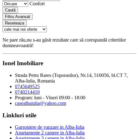
Confort
Caută
Filtru Avansat
Reseteaza
Ne pare rău,nu s-au găsit rezultate care să corespundă criteriilor
dumneavoastră!
Ionel Imobiliare
Strada Petru Rares (Toporasilor), Nr.14, 510056, bl.CT 7,
Alba-Iulia, Romania
0745649525
0740214410
Program: luni - Vineri 09:00 - 18:00
casealbaiulia@yahoo.com
Linkluri utile
Garsoniere de vanzare in Alba-Iulia
Apartamente 2 camere in Alba-Iulia
Apartamente 3 camere in Alba-Iulia