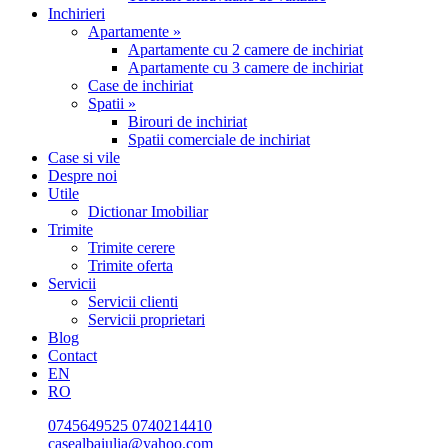
Inchirieri
Apartamente »
Apartamente cu 2 camere de inchiriat
Apartamente cu 3 camere de inchiriat
Case de inchiriat
Spatii »
Birouri de inchiriat
Spatii comerciale de inchiriat
Case si vile
Despre noi
Utile
Dictionar Imobiliar
Trimite
Trimite cerere
Trimite oferta
Servicii
Servicii clienti
Servicii proprietari
Blog
Contact
EN
RO
0745649525
0740214410
casealbaiulia@yahoo.com