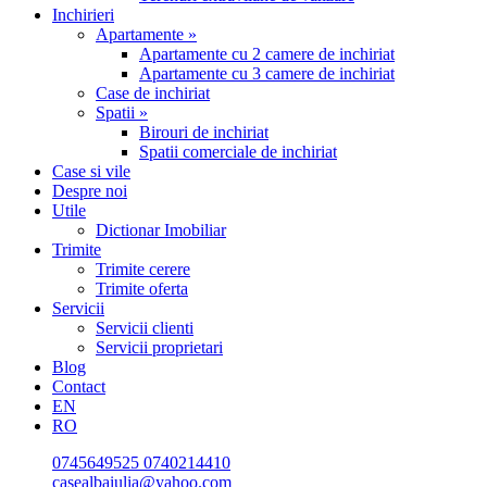
Inchirieri
Apartamente »
Apartamente cu 2 camere de inchiriat
Apartamente cu 3 camere de inchiriat
Case de inchiriat
Spatii »
Birouri de inchiriat
Spatii comerciale de inchiriat
Case si vile
Despre noi
Utile
Dictionar Imobiliar
Trimite
Trimite cerere
Trimite oferta
Servicii
Servicii clienti
Servicii proprietari
Blog
Contact
EN
RO
0745649525
0740214410
casealbaiulia@yahoo.com