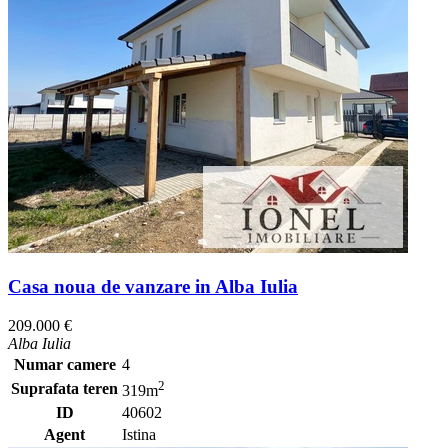
Casa noua de vanzare in Alba Iulia
209.000 €
Alba Iulia
Numar camere
4
2
Suprafata teren
319m
ID
40602
Agent
Istina