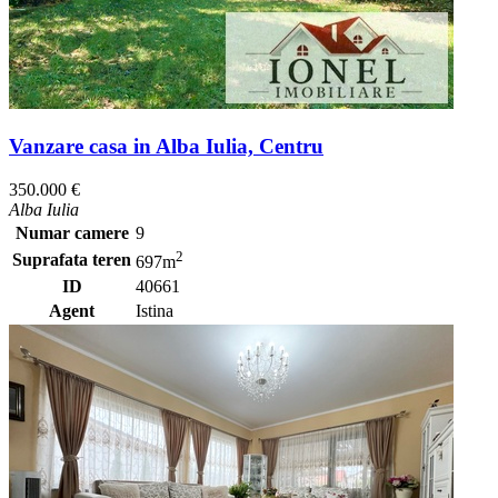
Vanzare casa in Alba Iulia, Centru
350.000 €
Alba Iulia
Numar camere
9
2
Suprafata teren
697m
ID
40661
Agent
Istina