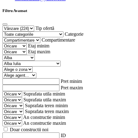
Filtru Avansat
Tip ofertă
Categorie
Compartimentare
Etaj minim
Etaj maxim
Pret minim
Pret maxim
Suprafata utila minim
Suprafata utila maxim
Suprafata teren minim
Suprafata teren maxim
An constructie minim
An constructie maxim
Doar constructii noi
ID