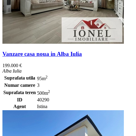
Vanzare casa noua in Alba Iulia
199.000 €
Alba Iulia
2
Suprafata utila
95m
Numar camere
3
2
Suprafata teren
500m
ID
40290
Agent
Istina