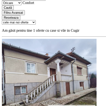
Confort
Caută
Filtru Avansat
Reseteaza
Am găsit pentru tine 1 oferte cu case si vile in Cugir