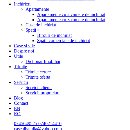
Inchirieri
Apartamente »
Apartamente cu 2 camere de inchiriat
Apartamente cu 3 camere de inchiriat
Case de inchiriat
Spatii »
Birouri de inchiriat
Spatii comerciale de inchiriat
Case si vile
Despre noi
Utile
Dictionar Imobiliar
Trimite
Trimite cerere
Trimite oferta
Servicii
Servicii clienti
Servicii proprietari
Blog
Contact
EN
RO
0745649525
0740214410
casealbaiulia@yahoo.com