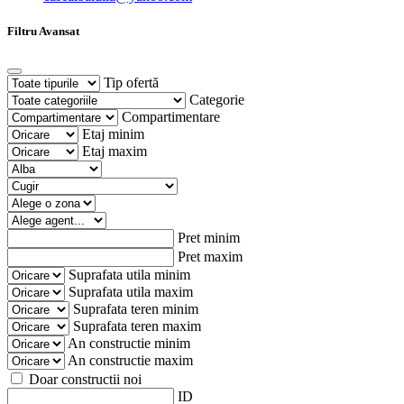
Filtru Avansat
Tip ofertă
Categorie
Compartimentare
Etaj minim
Etaj maxim
Pret minim
Pret maxim
Suprafata utila minim
Suprafata utila maxim
Suprafata teren minim
Suprafata teren maxim
An constructie minim
An constructie maxim
Doar constructii noi
ID