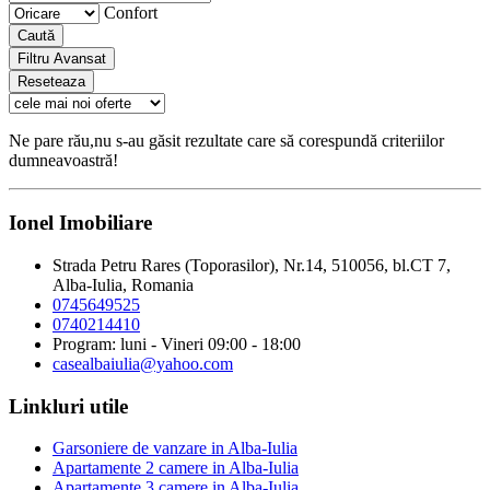
Confort
Caută
Filtru Avansat
Reseteaza
Ne pare rău,nu s-au găsit rezultate care să corespundă criteriilor
dumneavoastră!
Ionel Imobiliare
Strada Petru Rares (Toporasilor), Nr.14, 510056, bl.CT 7,
Alba-Iulia, Romania
0745649525
0740214410
Program: luni - Vineri 09:00 - 18:00
casealbaiulia@yahoo.com
Linkluri utile
Garsoniere de vanzare in Alba-Iulia
Apartamente 2 camere in Alba-Iulia
Apartamente 3 camere in Alba-Iulia