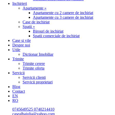
Inchirieri
Apartamente »
Apartamente cu 2 camere de inchiriat
Apartamente cu 3 camere de inchiriat
Case de inchiriat
Spatii »
Birouri de inchiriat
Spatii comerciale de inchiriat
Case si vile
Despre noi
Utile
Dictionar Imobiliar
Trimite
Trimite cerere
Trimite oferta
Servicii
Servicii clienti
Servicii proprietari
Blog
Contact
EN
RO
0745649525
0740214410
casealbaiulia@yahoo.com