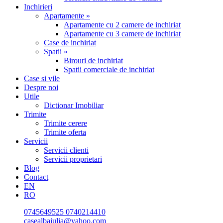
Inchirieri
Apartamente »
Apartamente cu 2 camere de inchiriat
Apartamente cu 3 camere de inchiriat
Case de inchiriat
Spatii »
Birouri de inchiriat
Spatii comerciale de inchiriat
Case si vile
Despre noi
Utile
Dictionar Imobiliar
Trimite
Trimite cerere
Trimite oferta
Servicii
Servicii clienti
Servicii proprietari
Blog
Contact
EN
RO
0745649525
0740214410
casealbaiulia@yahoo.com