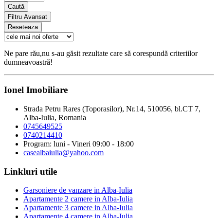
Caută
Filtru Avansat
Reseteaza
Ne pare rău,nu s-au găsit rezultate care să corespundă criteriilor
dumneavoastră!
Ionel Imobiliare
Strada Petru Rares (Toporasilor), Nr.14, 510056, bl.CT 7,
Alba-Iulia, Romania
0745649525
0740214410
Program: luni - Vineri 09:00 - 18:00
casealbaiulia@yahoo.com
Linkluri utile
Garsoniere de vanzare in Alba-Iulia
Apartamente 2 camere in Alba-Iulia
Apartamente 3 camere in Alba-Iulia
Apartamente 4 camere in Alba-Iulia