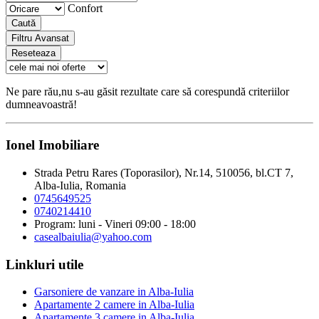
Confort
Caută
Filtru Avansat
Reseteaza
Ne pare rău,nu s-au găsit rezultate care să corespundă criteriilor
dumneavoastră!
Ionel Imobiliare
Strada Petru Rares (Toporasilor), Nr.14, 510056, bl.CT 7,
Alba-Iulia, Romania
0745649525
0740214410
Program: luni - Vineri 09:00 - 18:00
casealbaiulia@yahoo.com
Linkluri utile
Garsoniere de vanzare in Alba-Iulia
Apartamente 2 camere in Alba-Iulia
Apartamente 3 camere in Alba-Iulia