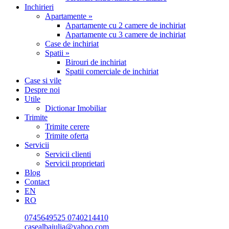
Inchirieri
Apartamente »
Apartamente cu 2 camere de inchiriat
Apartamente cu 3 camere de inchiriat
Case de inchiriat
Spatii »
Birouri de inchiriat
Spatii comerciale de inchiriat
Case si vile
Despre noi
Utile
Dictionar Imobiliar
Trimite
Trimite cerere
Trimite oferta
Servicii
Servicii clienti
Servicii proprietari
Blog
Contact
EN
RO
0745649525
0740214410
casealbaiulia@yahoo.com