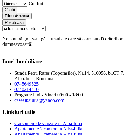
Confort
Caută
Filtru Avansat
Reseteaza
Ne pare rău,nu s-au găsit rezultate care să corespundă criteriilor
dumneavoastră!
Ionel Imobiliare
Strada Petru Rares (Toporasilor), Nr.14, 510056, bl.CT 7,
Alba-Iulia, Romania
0745649525
0740214410
Program: luni - Vineri 09:00 - 18:00
casealbaiulia@yahoo.com
Linkluri utile
Garsoniere de vanzare in Alba-Iulia
Apartamente 2 camere in Alba-Iulia
Apartamente 3 camere in Alba-Iulia