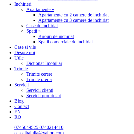
Inchirieri
Apartamente »
Apartamente cu 2 camere de inchiriat
Apartamente cu 3 camere de inchiriat
Case de inchiriat
Spatii »
Birouri de inchiriat
Spatii comerciale de inchiriat
Case si vile
Despre noi
Utile
Dictionar Imobiliar
Trimite
Trimite cerere
Trimite oferta
Servicii
Servicii clienti
Servicii proprietari
Blog
Contact
EN
RO
0745649525
0740214410
casealbaiulia@yahoo.com