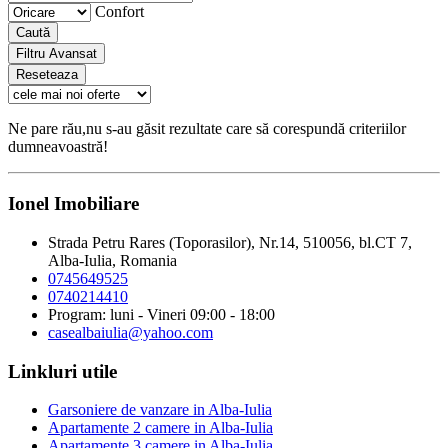
Confort
Caută
Filtru Avansat
Reseteaza
Ne pare rău,nu s-au găsit rezultate care să corespundă criteriilor
dumneavoastră!
Ionel Imobiliare
Strada Petru Rares (Toporasilor), Nr.14, 510056, bl.CT 7,
Alba-Iulia, Romania
0745649525
0740214410
Program: luni - Vineri 09:00 - 18:00
casealbaiulia@yahoo.com
Linkluri utile
Garsoniere de vanzare in Alba-Iulia
Apartamente 2 camere in Alba-Iulia
Apartamente 3 camere in Alba-Iulia