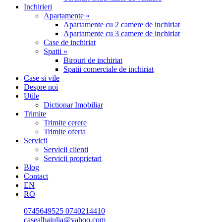
Inchirieri
Apartamente »
Apartamente cu 2 camere de inchiriat
Apartamente cu 3 camere de inchiriat
Case de inchiriat
Spatii »
Birouri de inchiriat
Spatii comerciale de inchiriat
Case si vile
Despre noi
Utile
Dictionar Imobiliar
Trimite
Trimite cerere
Trimite oferta
Servicii
Servicii clienti
Servicii proprietari
Blog
Contact
EN
RO
0745649525
0740214410
casealbaiulia@yahoo.com