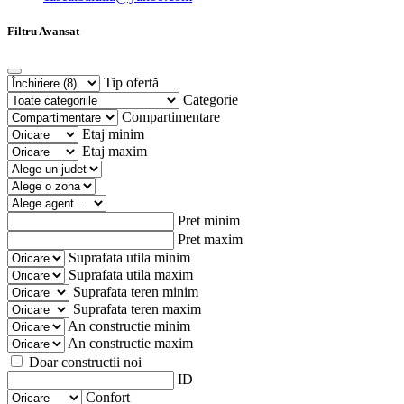
Filtru Avansat
Tip ofertă
Categorie
Compartimentare
Etaj minim
Etaj maxim
Pret minim
Pret maxim
Suprafata utila minim
Suprafata utila maxim
Suprafata teren minim
Suprafata teren maxim
An constructie minim
An constructie maxim
Doar constructii noi
ID
Confort