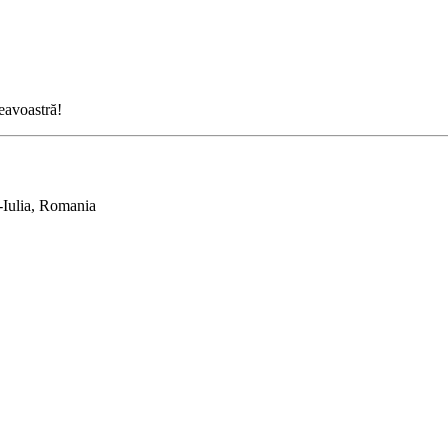
neavoastră!
-Iulia, Romania