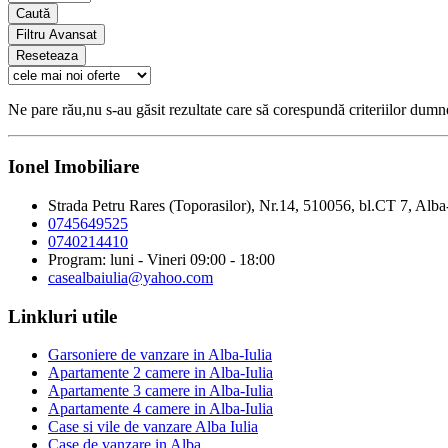
Caută
Filtru Avansat
Reseteaza
Ne pare rău,nu s-au găsit rezultate care să corespundă criteriilor dum
Ionel Imobiliare
Strada Petru Rares (Toporasilor), Nr.14, 510056, bl.CT 7, Alba
0745649525
0740214410
Program: luni - Vineri 09:00 - 18:00
casealbaiulia@yahoo.com
Linkluri utile
Garsoniere de vanzare in Alba-Iulia
Apartamente 2 camere in Alba-Iulia
Apartamente 3 camere in Alba-Iulia
Apartamente 4 camere in Alba-Iulia
Case si vile de vanzare Alba Iulia
Case de vanzare in Alba