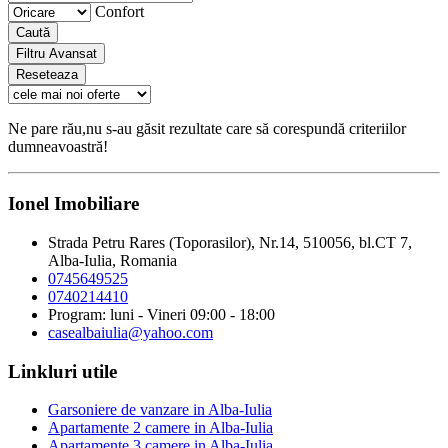
Confort
Caută
Filtru Avansat
Reseteaza
Ne pare rău,nu s-au găsit rezultate care să corespundă criteriilor
dumneavoastră!
Ionel Imobiliare
Strada Petru Rares (Toporasilor), Nr.14, 510056, bl.CT 7,
Alba-Iulia, Romania
0745649525
0740214410
Program: luni - Vineri 09:00 - 18:00
casealbaiulia@yahoo.com
Linkluri utile
Garsoniere de vanzare in Alba-Iulia
Apartamente 2 camere in Alba-Iulia
Apartamente 3 camere in Alba-Iulia