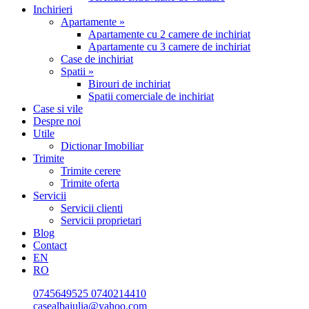
Inchirieri
Apartamente »
Apartamente cu 2 camere de inchiriat
Apartamente cu 3 camere de inchiriat
Case de inchiriat
Spatii »
Birouri de inchiriat
Spatii comerciale de inchiriat
Case si vile
Despre noi
Utile
Dictionar Imobiliar
Trimite
Trimite cerere
Trimite oferta
Servicii
Servicii clienti
Servicii proprietari
Blog
Contact
EN
RO
0745649525
0740214410
casealbaiulia@yahoo.com