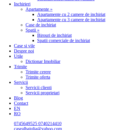
Inchirieri
Apartamente »
Apartamente cu 2 camere de inchiriat
Apartamente cu 3 camere de inchiriat
Case de inchiriat
Spatii »
Birouri de inchiriat
Spatii comerciale de inchiriat
Case si vile
Despre noi
Utile
Dictionar Imobiliar
Trimite
Trimite cerere
Trimite oferta
Servicii
Servicii clienti
Servicii proprietari
Blog
Contact
EN
RO
0745649525
0740214410
casealbaiulia@yahoo.com