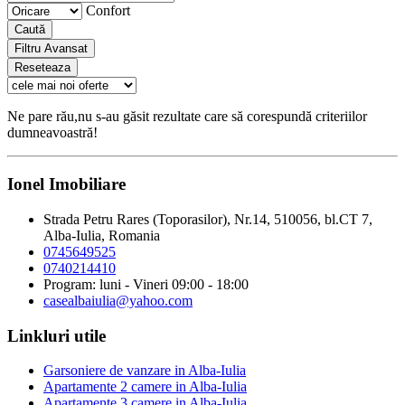
Confort
Caută
Filtru Avansat
Reseteaza
Ne pare rău,nu s-au găsit rezultate care să corespundă criteriilor
dumneavoastră!
Ionel Imobiliare
Strada Petru Rares (Toporasilor), Nr.14, 510056, bl.CT 7,
Alba-Iulia, Romania
0745649525
0740214410
Program: luni - Vineri 09:00 - 18:00
casealbaiulia@yahoo.com
Linkluri utile
Garsoniere de vanzare in Alba-Iulia
Apartamente 2 camere in Alba-Iulia
Apartamente 3 camere in Alba-Iulia