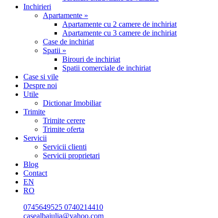
Inchirieri
Apartamente »
Apartamente cu 2 camere de inchiriat
Apartamente cu 3 camere de inchiriat
Case de inchiriat
Spatii »
Birouri de inchiriat
Spatii comerciale de inchiriat
Case si vile
Despre noi
Utile
Dictionar Imobiliar
Trimite
Trimite cerere
Trimite oferta
Servicii
Servicii clienti
Servicii proprietari
Blog
Contact
EN
RO
0745649525
0740214410
casealbaiulia@yahoo.com