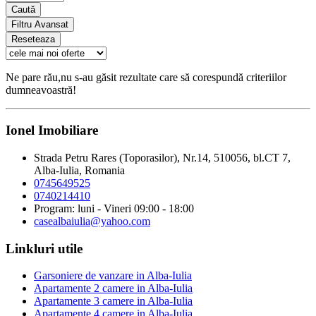
Caută
Filtru Avansat
Reseteaza
Ne pare rău,nu s-au găsit rezultate care să corespundă criteriilor
dumneavoastră!
Ionel Imobiliare
Strada Petru Rares (Toporasilor), Nr.14, 510056, bl.CT 7,
Alba-Iulia, Romania
0745649525
0740214410
Program: luni - Vineri 09:00 - 18:00
casealbaiulia@yahoo.com
Linkluri utile
Garsoniere de vanzare in Alba-Iulia
Apartamente 2 camere in Alba-Iulia
Apartamente 3 camere in Alba-Iulia
Apartamente 4 camere in Alba-Iulia