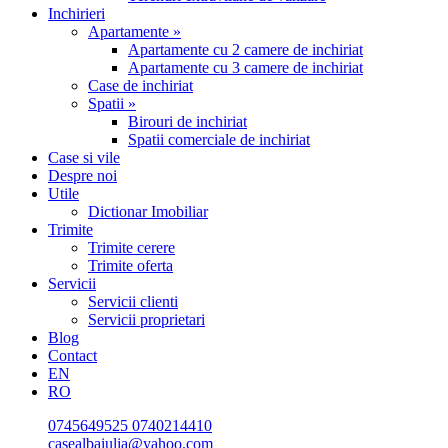
Inchirieri
Apartamente »
Apartamente cu 2 camere de inchiriat
Apartamente cu 3 camere de inchiriat
Case de inchiriat
Spatii »
Birouri de inchiriat
Spatii comerciale de inchiriat
Case si vile
Despre noi
Utile
Dictionar Imobiliar
Trimite
Trimite cerere
Trimite oferta
Servicii
Servicii clienti
Servicii proprietari
Blog
Contact
EN
RO
0745649525
0740214410
casealbaiulia@yahoo.com