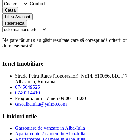
Confort
Caută
Filtru Avansat
Reseteaza
Ne pare rău,nu s-au găsit rezultate care să corespundă criteriilor
dumneavoastră!
Ionel Imobiliare
Strada Petru Rares (Toporasilor), Nr.14, 510056, bl.CT 7,
Alba-Iulia, Romania
0745649525
0740214410
Program: luni - Vineri 09:00 - 18:00
casealbaiulia@yahoo.com
Linkluri utile
Garsoniere de vanzare in Alba-Iulia
Apartamente 2 camere in Alba-Iulia
Apartamente 3 camere in Alba-Iulia