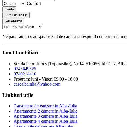
Confort
Caută
Filtru Avansat
Reseteaza
Ne pare rău,nu s-au găsit rezultate care să corespundă criteriilor dum
Ionel Imobiliare
Strada Petru Rares (Toporasilor), Nr.14, 510056, bl.CT 7, Alba
0745649525
0740214410
Program: luni - Vineri 09:00 - 18:00
casealbaiulia@yahoo.com
Linkluri utile
Garsoniere de vanzare in Alba-Iulia
Apartamente 2 camere in Alba-Iulia
Apartamente 3 camere in Alba-Iulia
Apartamente 4 camere in Alba-Iulia
Case si vile de vanzare Alba Iulia