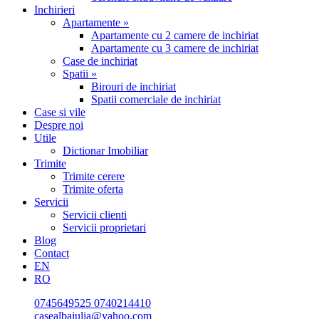
Inchirieri
Apartamente »
Apartamente cu 2 camere de inchiriat
Apartamente cu 3 camere de inchiriat
Case de inchiriat
Spatii »
Birouri de inchiriat
Spatii comerciale de inchiriat
Case si vile
Despre noi
Utile
Dictionar Imobiliar
Trimite
Trimite cerere
Trimite oferta
Servicii
Servicii clienti
Servicii proprietari
Blog
Contact
EN
RO
0745649525
0740214410
casealbaiulia@yahoo.com