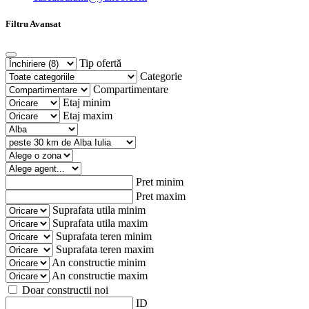
Filtru Avansat
Tip ofertă
Categorie
Compartimentare
Etaj minim
Etaj maxim
Pret minim
Pret maxim
Suprafata utila minim
Suprafata utila maxim
Suprafata teren minim
Suprafata teren maxim
An constructie minim
An constructie maxim
Doar constructii noi
ID