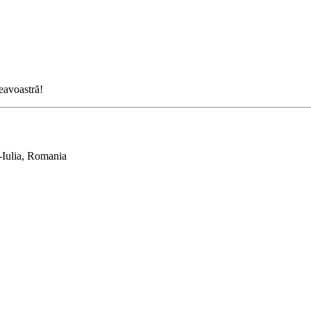
neavoastră!
-Iulia, Romania