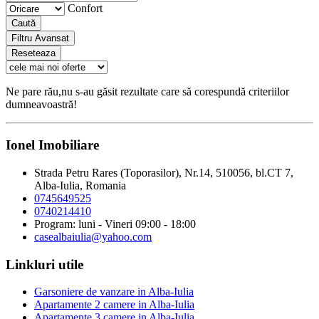
Confort
Caută
Filtru Avansat
Reseteaza
Ne pare rău,nu s-au găsit rezultate care să corespundă criteriilor
dumneavoastră!
Ionel Imobiliare
Strada Petru Rares (Toporasilor), Nr.14, 510056, bl.CT 7,
Alba-Iulia, Romania
0745649525
0740214410
Program: luni - Vineri 09:00 - 18:00
casealbaiulia@yahoo.com
Linkluri utile
Garsoniere de vanzare in Alba-Iulia
Apartamente 2 camere in Alba-Iulia
Apartamente 3 camere in Alba-Iulia