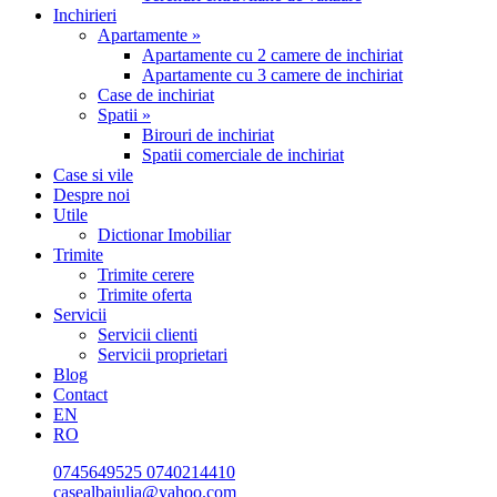
Inchirieri
Apartamente »
Apartamente cu 2 camere de inchiriat
Apartamente cu 3 camere de inchiriat
Case de inchiriat
Spatii »
Birouri de inchiriat
Spatii comerciale de inchiriat
Case si vile
Despre noi
Utile
Dictionar Imobiliar
Trimite
Trimite cerere
Trimite oferta
Servicii
Servicii clienti
Servicii proprietari
Blog
Contact
EN
RO
0745649525
0740214410
casealbaiulia@yahoo.com