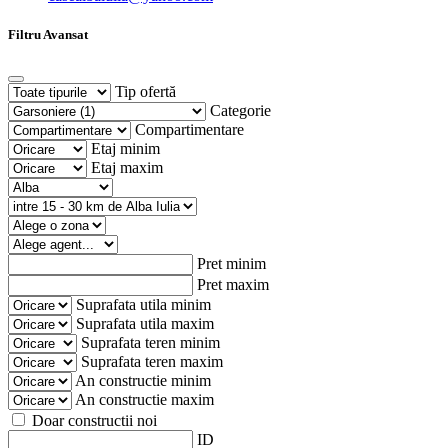
Filtru Avansat
Tip ofertă
Categorie
Compartimentare
Etaj minim
Etaj maxim
Pret minim
Pret maxim
Suprafata utila minim
Suprafata utila maxim
Suprafata teren minim
Suprafata teren maxim
An constructie minim
An constructie maxim
Doar constructii noi
ID