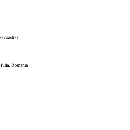
neavoastră!
-Iulia, Romania