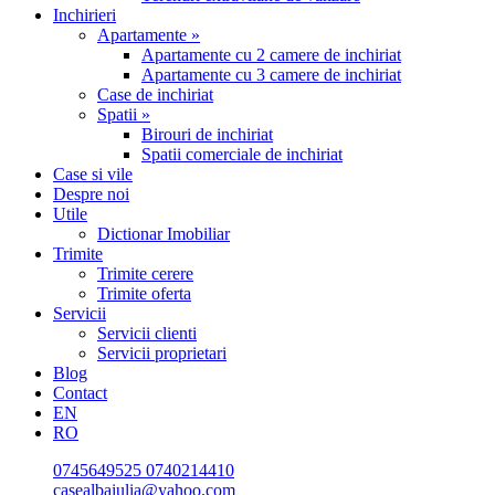
Inchirieri
Apartamente »
Apartamente cu 2 camere de inchiriat
Apartamente cu 3 camere de inchiriat
Case de inchiriat
Spatii »
Birouri de inchiriat
Spatii comerciale de inchiriat
Case si vile
Despre noi
Utile
Dictionar Imobiliar
Trimite
Trimite cerere
Trimite oferta
Servicii
Servicii clienti
Servicii proprietari
Blog
Contact
EN
RO
0745649525
0740214410
casealbaiulia@yahoo.com