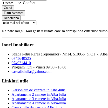
Confort
Caută
Filtru Avansat
Reseteaza
Ne pare rău,nu s-au găsit rezultate care să corespundă criteriilor dum
Ionel Imobiliare
Strada Petru Rares (Toporasilor), Nr.14, 510056, bl.CT 7, Alba
0745649525
0740214410
Program: luni - Vineri 09:00 - 18:00
casealbaiulia@yahoo.com
Linkluri utile
Garsoniere de vanzare in Alba-Iulia
Apartamente 2 camere in Alba-Iulia
Apartamente 3 camere in Alba-Iulia
Apartamente 4 camere in Alba-Iulia
Case si vile de vanzare Alba Iulia