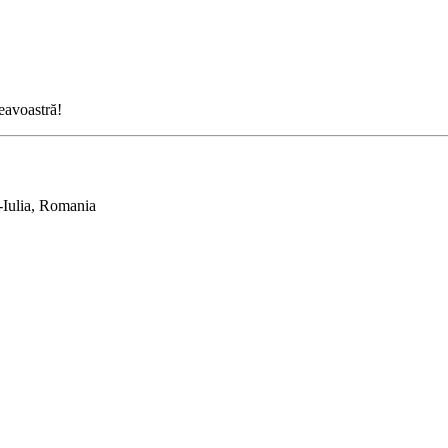
neavoastră!
-Iulia, Romania