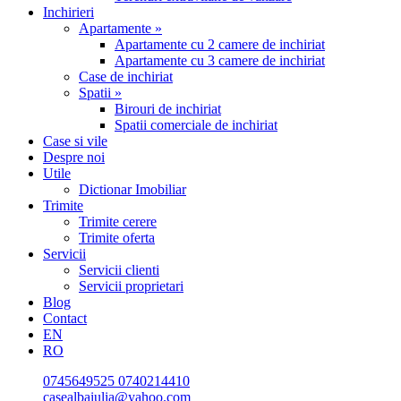
Inchirieri
Apartamente »
Apartamente cu 2 camere de inchiriat
Apartamente cu 3 camere de inchiriat
Case de inchiriat
Spatii »
Birouri de inchiriat
Spatii comerciale de inchiriat
Case si vile
Despre noi
Utile
Dictionar Imobiliar
Trimite
Trimite cerere
Trimite oferta
Servicii
Servicii clienti
Servicii proprietari
Blog
Contact
EN
RO
0745649525
0740214410
casealbaiulia@yahoo.com