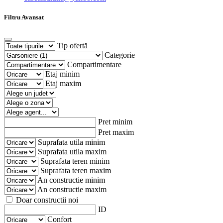
Filtru Avansat
Tip ofertă
Categorie
Compartimentare
Etaj minim
Etaj maxim
Pret minim
Pret maxim
Suprafata utila minim
Suprafata utila maxim
Suprafata teren minim
Suprafata teren maxim
An constructie minim
An constructie maxim
Doar constructii noi
ID
Confort