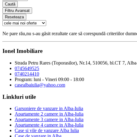
Caută
Filtru Avansat
Reseteaza
Ne pare rău,nu s-au găsit rezultate care să corespundă criteriilor dum
Ionel Imobiliare
Strada Petru Rares (Toporasilor), Nr.14, 510056, bl.CT 7, Alba
0745649525
0740214410
Program: luni - Vineri 09:00 - 18:00
casealbaiulia@yahoo.com
Linkluri utile
Garsoniere de vanzare in Alba-Iulia
Apartamente 2 camere in Alba-Iulia
Apartamente 3 camere in Alba-Iulia
Apartamente 4 camere in Alba-Iulia
Case si vile de vanzare Alba Iulia
Case de vanzare in Alba