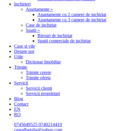
Inchirieri
Apartamente »
Apartamente cu 2 camere de inchiriat
Apartamente cu 3 camere de inchiriat
Case de inchiriat
Spatii »
Birouri de inchiriat
Spatii comerciale de inchiriat
Case si vile
Despre noi
Utile
Dictionar Imobiliar
Trimite
Trimite cerere
Trimite oferta
Servicii
Servicii clienti
Servicii proprietari
Blog
Contact
EN
RO
0745649525
0740214410
casealbaiulia@yahoo.com