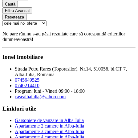
Caută
Filtru Avansat
Reseteaza
Ne pare rău,nu s-au găsit rezultate care să corespundă criteriilor
dumneavoastră!
Ionel Imobiliare
Strada Petru Rares (Toporasilor), Nr.14, 510056, bl.CT 7,
Alba-Iulia, Romania
0745649525
0740214410
Program: luni - Vineri 09:00 - 18:00
casealbaiulia@yahoo.com
Linkluri utile
Garsoniere de vanzare in Alba-Iulia
Apartamente 2 camere in Alba-Iulia
Apartamente 3 camere in Alba-Iulia
Apartamente 4 camere in Alba-Iulia