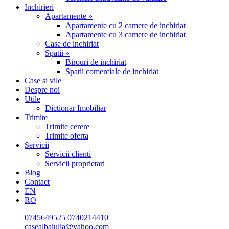
Inchirieri
Apartamente »
Apartamente cu 2 camere de inchiriat
Apartamente cu 3 camere de inchiriat
Case de inchiriat
Spatii »
Birouri de inchiriat
Spatii comerciale de inchiriat
Case si vile
Despre noi
Utile
Dictionar Imobiliar
Trimite
Trimite cerere
Trimite oferta
Servicii
Servicii clienti
Servicii proprietari
Blog
Contact
EN
RO
0745649525
0740214410
casealbaiulia@yahoo.com