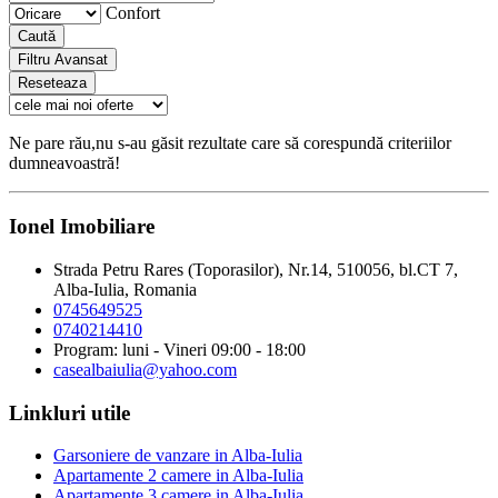
Confort
Caută
Filtru Avansat
Reseteaza
Ne pare rău,nu s-au găsit rezultate care să corespundă criteriilor
dumneavoastră!
Ionel Imobiliare
Strada Petru Rares (Toporasilor), Nr.14, 510056, bl.CT 7,
Alba-Iulia, Romania
0745649525
0740214410
Program: luni - Vineri 09:00 - 18:00
casealbaiulia@yahoo.com
Linkluri utile
Garsoniere de vanzare in Alba-Iulia
Apartamente 2 camere in Alba-Iulia
Apartamente 3 camere in Alba-Iulia