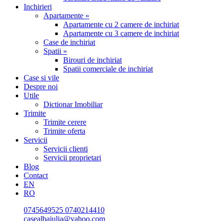
Inchirieri
Apartamente »
Apartamente cu 2 camere de inchiriat
Apartamente cu 3 camere de inchiriat
Case de inchiriat
Spatii »
Birouri de inchiriat
Spatii comerciale de inchiriat
Case si vile
Despre noi
Utile
Dictionar Imobiliar
Trimite
Trimite cerere
Trimite oferta
Servicii
Servicii clienti
Servicii proprietari
Blog
Contact
EN
RO
0745649525
0740214410
casealbaiulia@yahoo.com