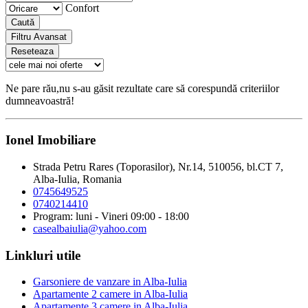
Confort
Caută
Filtru Avansat
Reseteaza
Ne pare rău,nu s-au găsit rezultate care să corespundă criteriilor
dumneavoastră!
Ionel Imobiliare
Strada Petru Rares (Toporasilor), Nr.14, 510056, bl.CT 7,
Alba-Iulia, Romania
0745649525
0740214410
Program: luni - Vineri 09:00 - 18:00
casealbaiulia@yahoo.com
Linkluri utile
Garsoniere de vanzare in Alba-Iulia
Apartamente 2 camere in Alba-Iulia
Apartamente 3 camere in Alba-Iulia