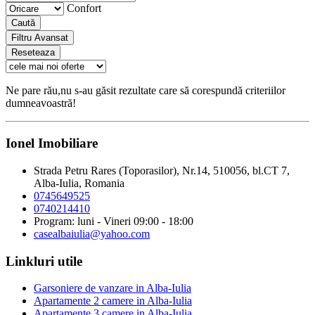
Confort
Caută
Filtru Avansat
Reseteaza
Ne pare rău,nu s-au găsit rezultate care să corespundă criteriilor
dumneavoastră!
Ionel Imobiliare
Strada Petru Rares (Toporasilor), Nr.14, 510056, bl.CT 7,
Alba-Iulia, Romania
0745649525
0740214410
Program: luni - Vineri 09:00 - 18:00
casealbaiulia@yahoo.com
Linkluri utile
Garsoniere de vanzare in Alba-Iulia
Apartamente 2 camere in Alba-Iulia
Apartamente 3 camere in Alba-Iulia