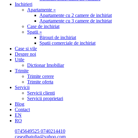
Inchirieri
Apartamente »
Apartamente cu 2 camere de inchiriat
Apartamente cu 3 camere de inchiriat
Case de inchiriat
Spatii »
Birouri de inchiriat
Spatii comerciale de inchiriat
Case si vile
Despre noi
Utile
Dictionar Imobiliar
Trimite
Trimite cerere
Trimite oferta
Servicii
Servicii clienti
Servicii proprietari
Blog
Contact
EN
RO
0745649525
0740214410
casealbaiulia@yahoo.com