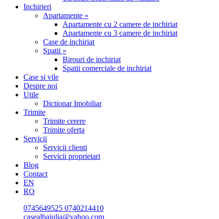
Inchirieri
Apartamente »
Apartamente cu 2 camere de inchiriat
Apartamente cu 3 camere de inchiriat
Case de inchiriat
Spatii »
Birouri de inchiriat
Spatii comerciale de inchiriat
Case si vile
Despre noi
Utile
Dictionar Imobiliar
Trimite
Trimite cerere
Trimite oferta
Servicii
Servicii clienti
Servicii proprietari
Blog
Contact
EN
RO
0745649525
0740214410
casealbaiulia@yahoo.com