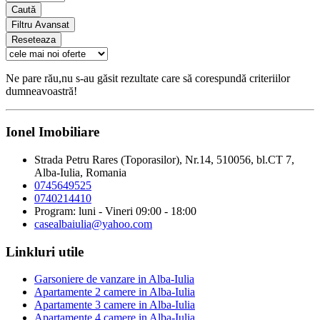
Caută
Filtru Avansat
Reseteaza
Ne pare rău,nu s-au găsit rezultate care să corespundă criteriilor
dumneavoastră!
Ionel Imobiliare
Strada Petru Rares (Toporasilor), Nr.14, 510056, bl.CT 7,
Alba-Iulia, Romania
0745649525
0740214410
Program: luni - Vineri 09:00 - 18:00
casealbaiulia@yahoo.com
Linkluri utile
Garsoniere de vanzare in Alba-Iulia
Apartamente 2 camere in Alba-Iulia
Apartamente 3 camere in Alba-Iulia
Apartamente 4 camere in Alba-Iulia