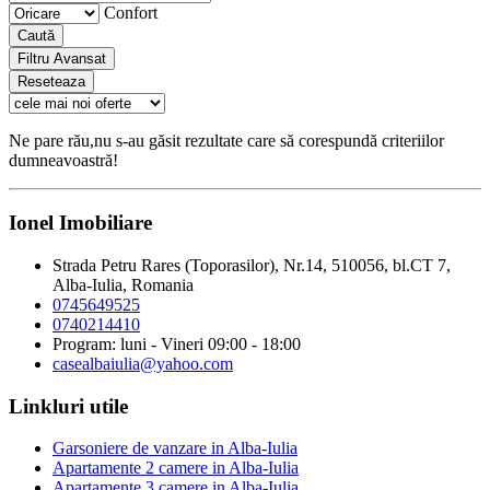
Confort
Caută
Filtru Avansat
Reseteaza
Ne pare rău,nu s-au găsit rezultate care să corespundă criteriilor
dumneavoastră!
Ionel Imobiliare
Strada Petru Rares (Toporasilor), Nr.14, 510056, bl.CT 7,
Alba-Iulia, Romania
0745649525
0740214410
Program: luni - Vineri 09:00 - 18:00
casealbaiulia@yahoo.com
Linkluri utile
Garsoniere de vanzare in Alba-Iulia
Apartamente 2 camere in Alba-Iulia
Apartamente 3 camere in Alba-Iulia