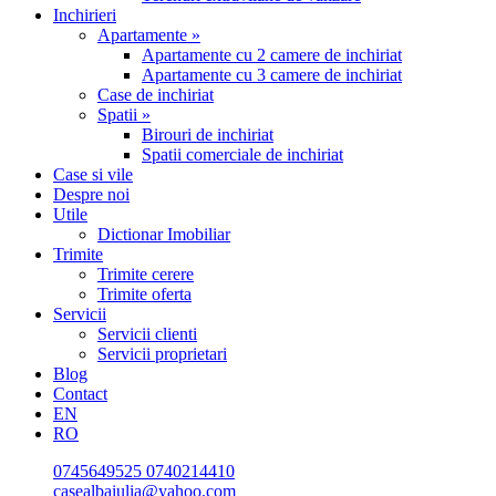
Inchirieri
Apartamente »
Apartamente cu 2 camere de inchiriat
Apartamente cu 3 camere de inchiriat
Case de inchiriat
Spatii »
Birouri de inchiriat
Spatii comerciale de inchiriat
Case si vile
Despre noi
Utile
Dictionar Imobiliar
Trimite
Trimite cerere
Trimite oferta
Servicii
Servicii clienti
Servicii proprietari
Blog
Contact
EN
RO
0745649525
0740214410
casealbaiulia@yahoo.com