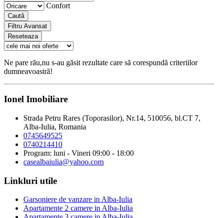
Confort
Caută
Filtru Avansat
Reseteaza
Ne pare rău,nu s-au găsit rezultate care să corespundă criteriilor
dumneavoastră!
Ionel Imobiliare
Strada Petru Rares (Toporasilor), Nr.14, 510056, bl.CT 7,
Alba-Iulia, Romania
0745649525
0740214410
Program: luni - Vineri 09:00 - 18:00
casealbaiulia@yahoo.com
Linkluri utile
Garsoniere de vanzare in Alba-Iulia
Apartamente 2 camere in Alba-Iulia
Apartamente 3 camere in Alba-Iulia