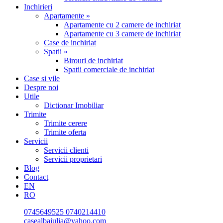
Inchirieri
Apartamente »
Apartamente cu 2 camere de inchiriat
Apartamente cu 3 camere de inchiriat
Case de inchiriat
Spatii »
Birouri de inchiriat
Spatii comerciale de inchiriat
Case si vile
Despre noi
Utile
Dictionar Imobiliar
Trimite
Trimite cerere
Trimite oferta
Servicii
Servicii clienti
Servicii proprietari
Blog
Contact
EN
RO
0745649525
0740214410
casealbaiulia@yahoo.com