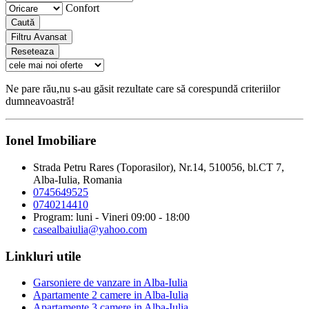
Confort
Caută
Filtru Avansat
Reseteaza
Ne pare rău,nu s-au găsit rezultate care să corespundă criteriilor
dumneavoastră!
Ionel Imobiliare
Strada Petru Rares (Toporasilor), Nr.14, 510056, bl.CT 7,
Alba-Iulia, Romania
0745649525
0740214410
Program: luni - Vineri 09:00 - 18:00
casealbaiulia@yahoo.com
Linkluri utile
Garsoniere de vanzare in Alba-Iulia
Apartamente 2 camere in Alba-Iulia
Apartamente 3 camere in Alba-Iulia