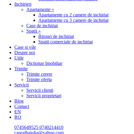
Inchirieri
Apartamente »
Apartamente cu 2 camere de inchiriat
Apartamente cu 3 camere de inchiriat
Case de inchiriat
Spatii »
Birouri de inchiriat
Spatii comerciale de inchiriat
Case si vile
Despre noi
Utile
Dictionar Imobiliar
Trimite
Trimite cerere
Trimite oferta
Servicii
Servicii clienti
Servicii proprietari
Blog
Contact
EN
RO
0745649525
0740214410
casealbaiulia@yahoo.com