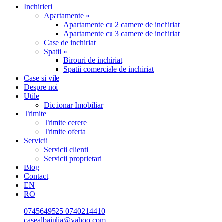
Inchirieri
Apartamente »
Apartamente cu 2 camere de inchiriat
Apartamente cu 3 camere de inchiriat
Case de inchiriat
Spatii »
Birouri de inchiriat
Spatii comerciale de inchiriat
Case si vile
Despre noi
Utile
Dictionar Imobiliar
Trimite
Trimite cerere
Trimite oferta
Servicii
Servicii clienti
Servicii proprietari
Blog
Contact
EN
RO
0745649525
0740214410
casealbaiulia@yahoo.com