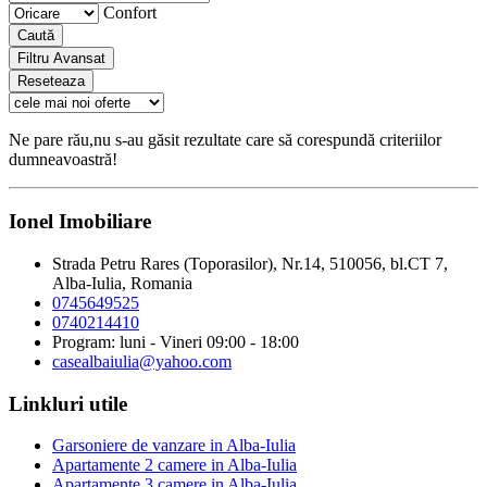
Confort
Caută
Filtru Avansat
Reseteaza
Ne pare rău,nu s-au găsit rezultate care să corespundă criteriilor
dumneavoastră!
Ionel Imobiliare
Strada Petru Rares (Toporasilor), Nr.14, 510056, bl.CT 7,
Alba-Iulia, Romania
0745649525
0740214410
Program: luni - Vineri 09:00 - 18:00
casealbaiulia@yahoo.com
Linkluri utile
Garsoniere de vanzare in Alba-Iulia
Apartamente 2 camere in Alba-Iulia
Apartamente 3 camere in Alba-Iulia