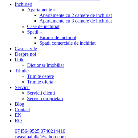
Inchirieri
Apartamente »
Apartamente cu 2 camere de inchiriat
Apartamente cu 3 camere de inchiriat
Case de inchiriat
Spatii »
Birouri de inchiriat
Spatii comerciale de inchiriat
Case si vile
Despre noi
Utile
Dictionar Imobiliar
Trimite
Trimite cerere
Trimite oferta
Servicii
Servicii clienti
Servicii proprietari
Blog
Contact
EN
RO
0745649525
0740214410
casealbaiulia@yahoo.com