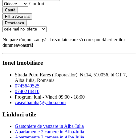
Confort
Caută
Filtru Avansat
Reseteaza
Ne pare rău,nu s-au găsit rezultate care să corespundă criteriilor
dumneavoastră!
Ionel Imobiliare
Strada Petru Rares (Toporasilor), Nr.14, 510056, bl.CT 7,
Alba-Iulia, Romania
0745649525
0740214410
Program: luni - Vineri 09:00 - 18:00
casealbaiulia@yahoo.com
Linkluri utile
Garsoniere de vanzare in Alba-Iulia
Apartamente 2 camere in Alba-Iulia
Apartamente 3 camere in Alba-Iulia