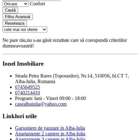
Confort
Caută
Filtru Avansat
Reseteaza
Ne pare rău,nu s-au găsit rezultate care să corespundă criteriilor
dumneavoastră!
Ionel Imobiliare
Strada Petru Rares (Toporasilor), Nr.14, 510056, bl.CT 7,
Alba-Iulia, Romania
0745649525
0740214410
Program: luni - Vineri 09:00 - 18:00
casealbaiulia@yahoo.com
Linkluri utile
Garsoniere de vanzare in Alba-Iulia
Apartamente 2 camere in Alba-Iulia
Apartamente 3 camere in Alba-Iulia