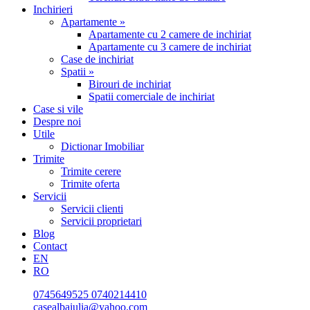
Inchirieri
Apartamente »
Apartamente cu 2 camere de inchiriat
Apartamente cu 3 camere de inchiriat
Case de inchiriat
Spatii »
Birouri de inchiriat
Spatii comerciale de inchiriat
Case si vile
Despre noi
Utile
Dictionar Imobiliar
Trimite
Trimite cerere
Trimite oferta
Servicii
Servicii clienti
Servicii proprietari
Blog
Contact
EN
RO
0745649525
0740214410
casealbaiulia@yahoo.com