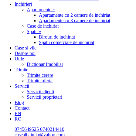
Inchirieri
Apartamente »
Apartamente cu 2 camere de inchiriat
Apartamente cu 3 camere de inchiriat
Case de inchiriat
Spatii »
Birouri de inchiriat
Spatii comerciale de inchiriat
Case si vile
Despre noi
Utile
Dictionar Imobiliar
Trimite
Trimite cerere
Trimite oferta
Servicii
Servicii clienti
Servicii proprietari
Blog
Contact
EN
RO
0745649525
0740214410
casealbaiulia@yahoo.com