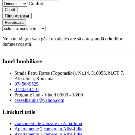
Confort
Caută
Filtru Avansat
Reseteaza
Ne pare rău,nu s-au găsit rezultate care să corespundă criteriilor
dumneavoastră!
Ionel Imobiliare
Strada Petru Rares (Toporasilor), Nr.14, 510056, bl.CT 7,
Alba-Iulia, Romania
0745649525
0740214410
Program: luni - Vineri 09:00 - 18:00
casealbaiulia@yahoo.com
Linkluri utile
Garsoniere de vanzare in Alba-Iulia
Apartamente 2 camere in Alba-Iulia
Apartamente 3 camere in Alba-Iulia