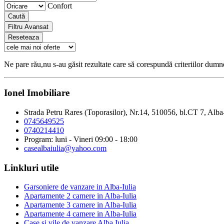
Confort
Caută
Filtru Avansat
Reseteaza
Ne pare rău,nu s-au găsit rezultate care să corespundă criteriilor dum
Ionel Imobiliare
Strada Petru Rares (Toporasilor), Nr.14, 510056, bl.CT 7, Alba
0745649525
0740214410
Program: luni - Vineri 09:00 - 18:00
casealbaiulia@yahoo.com
Linkluri utile
Garsoniere de vanzare in Alba-Iulia
Apartamente 2 camere in Alba-Iulia
Apartamente 3 camere in Alba-Iulia
Apartamente 4 camere in Alba-Iulia
Case si vile de vanzare Alba Iulia