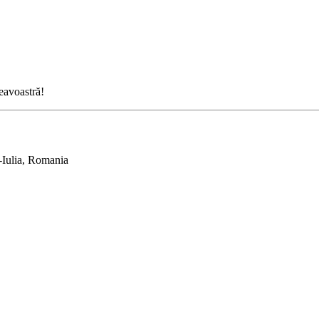
neavoastră!
-Iulia, Romania