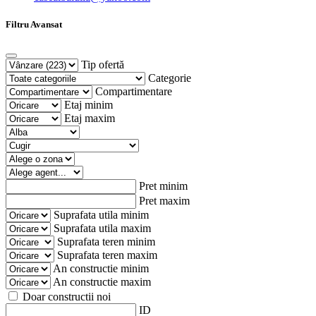
Filtru Avansat
Tip ofertă
Categorie
Compartimentare
Etaj minim
Etaj maxim
Pret minim
Pret maxim
Suprafata utila minim
Suprafata utila maxim
Suprafata teren minim
Suprafata teren maxim
An constructie minim
An constructie maxim
Doar constructii noi
ID