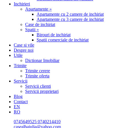
Inchirieri
Apartamente »
Apartamente cu 2 camere de inchiriat
Apartamente cu 3 camere de inchiriat
Case de inchiriat
Spatii »
Birouri de inchiriat
Spatii comerciale de inchiriat
Case si vile
Despre noi
Utile
Dictionar Imobiliar
Trimite
Trimite cerere
Trimite oferta
Servicii
Servicii clienti
Servicii proprietari
Blog
Contact
EN
RO
0745649525
0740214410
casealbaiulia@yahoo.com