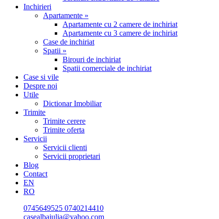
Inchirieri
Apartamente »
Apartamente cu 2 camere de inchiriat
Apartamente cu 3 camere de inchiriat
Case de inchiriat
Spatii »
Birouri de inchiriat
Spatii comerciale de inchiriat
Case si vile
Despre noi
Utile
Dictionar Imobiliar
Trimite
Trimite cerere
Trimite oferta
Servicii
Servicii clienti
Servicii proprietari
Blog
Contact
EN
RO
0745649525
0740214410
casealbaiulia@yahoo.com