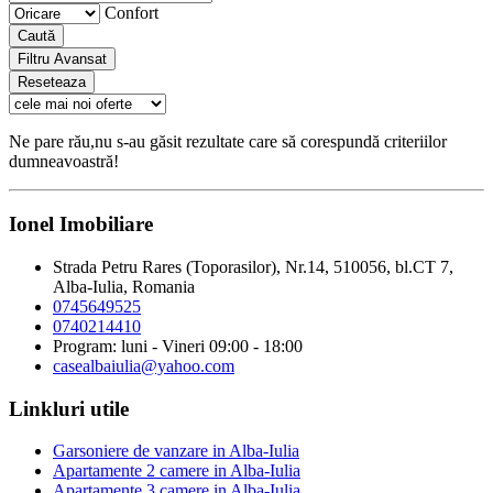
Confort
Caută
Filtru Avansat
Reseteaza
Ne pare rău,nu s-au găsit rezultate care să corespundă criteriilor
dumneavoastră!
Ionel Imobiliare
Strada Petru Rares (Toporasilor), Nr.14, 510056, bl.CT 7,
Alba-Iulia, Romania
0745649525
0740214410
Program: luni - Vineri 09:00 - 18:00
casealbaiulia@yahoo.com
Linkluri utile
Garsoniere de vanzare in Alba-Iulia
Apartamente 2 camere in Alba-Iulia
Apartamente 3 camere in Alba-Iulia