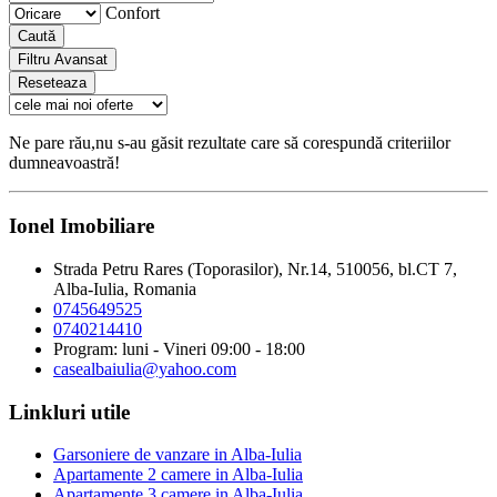
Confort
Caută
Filtru Avansat
Reseteaza
Ne pare rău,nu s-au găsit rezultate care să corespundă criteriilor
dumneavoastră!
Ionel Imobiliare
Strada Petru Rares (Toporasilor), Nr.14, 510056, bl.CT 7,
Alba-Iulia, Romania
0745649525
0740214410
Program: luni - Vineri 09:00 - 18:00
casealbaiulia@yahoo.com
Linkluri utile
Garsoniere de vanzare in Alba-Iulia
Apartamente 2 camere in Alba-Iulia
Apartamente 3 camere in Alba-Iulia