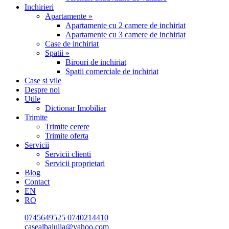
Inchirieri
Apartamente »
Apartamente cu 2 camere de inchiriat
Apartamente cu 3 camere de inchiriat
Case de inchiriat
Spatii »
Birouri de inchiriat
Spatii comerciale de inchiriat
Case si vile
Despre noi
Utile
Dictionar Imobiliar
Trimite
Trimite cerere
Trimite oferta
Servicii
Servicii clienti
Servicii proprietari
Blog
Contact
EN
RO
0745649525
0740214410
casealbaiulia@yahoo.com