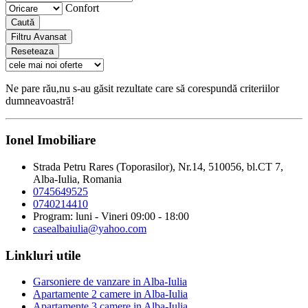
Confort
Caută
Filtru Avansat
Reseteaza
Ne pare rău,nu s-au găsit rezultate care să corespundă criteriilor
dumneavoastră!
Ionel Imobiliare
Strada Petru Rares (Toporasilor), Nr.14, 510056, bl.CT 7,
Alba-Iulia, Romania
0745649525
0740214410
Program: luni - Vineri 09:00 - 18:00
casealbaiulia@yahoo.com
Linkluri utile
Garsoniere de vanzare in Alba-Iulia
Apartamente 2 camere in Alba-Iulia
Apartamente 3 camere in Alba-Iulia