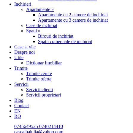
Inchirieri
Apartamente »
Apartamente cu 2 camere de inchiriat
Apartamente cu 3 camere de inchiriat
Case de inchiriat
Spatii »
Birouri de inchiriat
Spatii comerciale de inchiriat
Case si vile
Despre noi
Utile
Dictionar Imobiliar
Trimite
Trimite cerere
Trimite oferta
Servicii
Servicii clienti
Servicii proprietari
Blog
Contact
EN
RO
0745649525
0740214410
casealbaiulia@yahoo.com