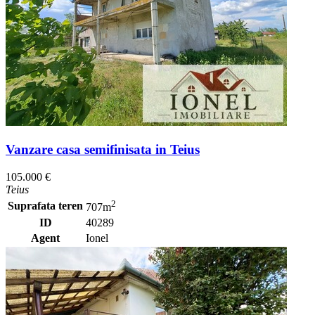
Vanzare casa semifinisata in Teius
105.000 €
Teius
2
Suprafata teren
707m
ID
40289
Agent
Ionel