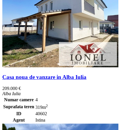
Casa noua de vanzare in Alba Iulia
209.000 €
Alba Iulia
Numar camere
4
2
Suprafata teren
319m
ID
40602
Agent
Istina