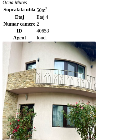
Ocna Mures
2
Suprafata utila
50m
Etaj
Etaj 4
Numar camere
2
ID
40653
Agent
Ionel