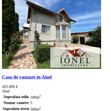
Casa de vanzare in Aiud
265.000 €
Aiud
2
Suprafata utila
180m
Numar camere
5
2
Suprafata teren
500m