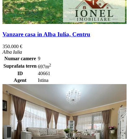
Vanzare casa in Alba Iulia, Centru
350.000 €
Alba Iulia
Numar camere
9
2
Suprafata teren
697m
ID
40661
Agent
Istina