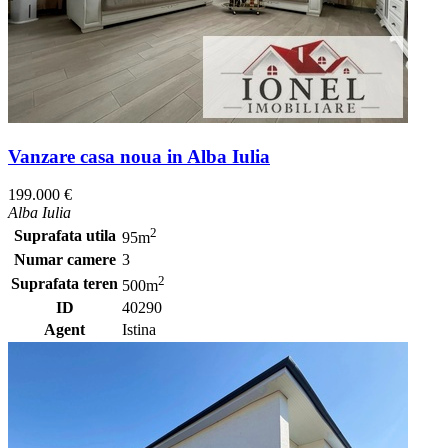
Vanzare casa noua in Alba Iulia
199.000 €
Alba Iulia
2
Suprafata utila
95m
Numar camere
3
2
Suprafata teren
500m
ID
40290
Agent
Istina