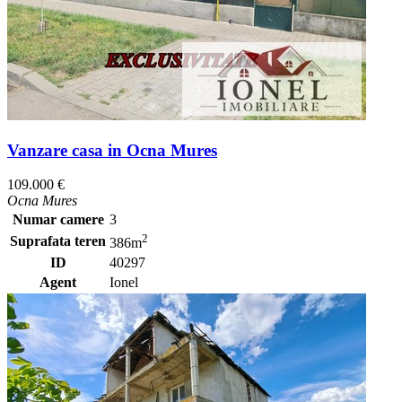
Vanzare casa in Ocna Mures
109.000 €
Ocna Mures
Numar camere
3
2
Suprafata teren
386m
ID
40297
Agent
Ionel