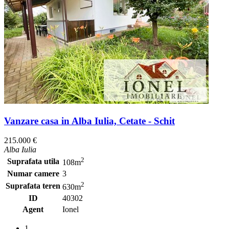
Vanzare casa in Alba Iulia, Cetate - Schit
215.000 €
Alba Iulia
2
Suprafata utila
108m
Numar camere
3
2
Suprafata teren
630m
ID
40302
Agent
Ionel
1