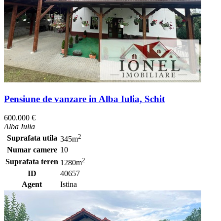
Pensiune de vanzare in Alba Iulia, Schit
600.000 €
Alba Iulia
2
Suprafata utila
345m
Numar camere
10
2
Suprafata teren
1280m
ID
40657
Agent
Istina