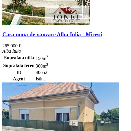
Casa noua de vanzare Alba Iulia - Micesti
265.000 €
Alba Iulia
2
Suprafata utila
150m
2
Suprafata teren
300m
ID
40652
Agent
Istina