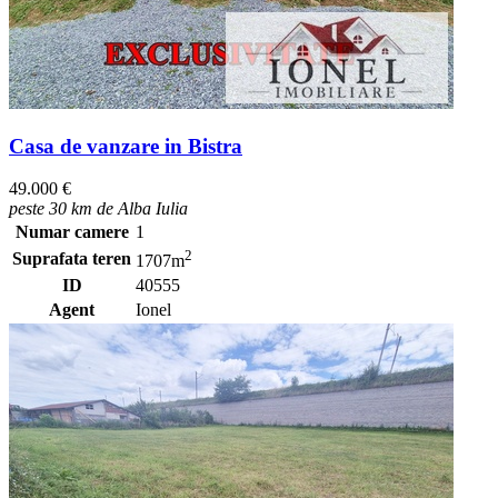
Casa de vanzare in Bistra
49.000 €
peste 30 km de Alba Iulia
Numar camere
1
2
Suprafata teren
1707m
ID
40555
Agent
Ionel