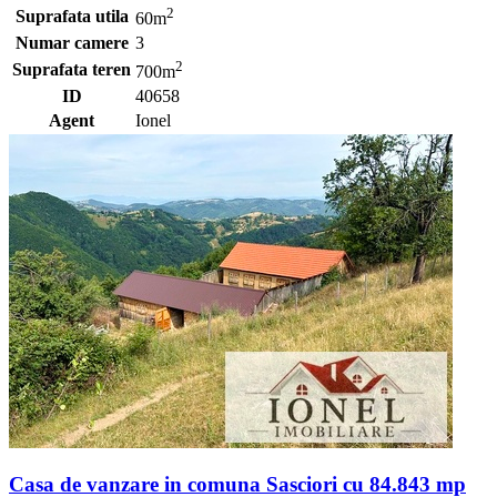
2
Suprafata utila
60m
Numar camere
3
2
Suprafata teren
700m
ID
40658
Agent
Ionel
Casa de vanzare in comuna Sasciori cu 84.843 mp