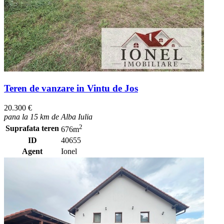
Teren de vanzare in Vintu de Jos
20.300 €
pana la 15 km de Alba Iulia
2
Suprafata teren
676m
ID
40655
Agent
Ionel