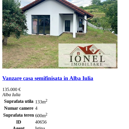
Vanzare casa semifinisata in Alba Iulia
135.000 €
Alba Iulia
2
Suprafata utila
133m
Numar camere
4
2
Suprafata teren
600m
ID
40656
Agent
Istina