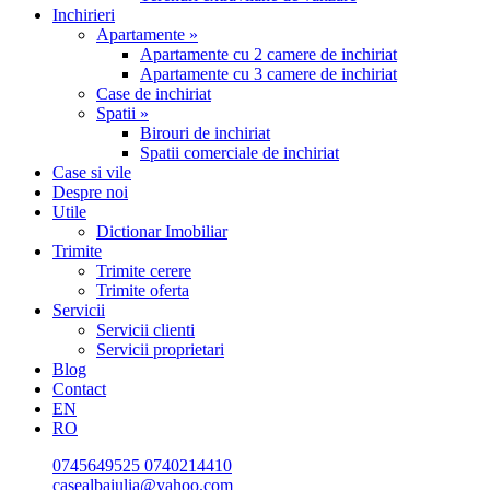
Inchirieri
Apartamente »
Apartamente cu 2 camere de inchiriat
Apartamente cu 3 camere de inchiriat
Case de inchiriat
Spatii »
Birouri de inchiriat
Spatii comerciale de inchiriat
Case si vile
Despre noi
Utile
Dictionar Imobiliar
Trimite
Trimite cerere
Trimite oferta
Servicii
Servicii clienti
Servicii proprietari
Blog
Contact
EN
RO
0745649525
0740214410
casealbaiulia@yahoo.com