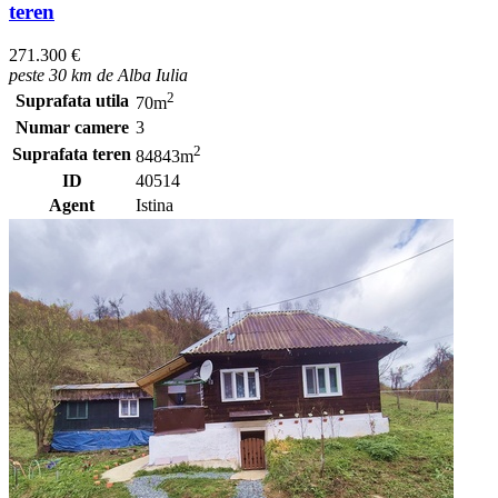
teren
271.300 €
peste 30 km de Alba Iulia
2
Suprafata utila
70m
Numar camere
3
2
Suprafata teren
84843m
ID
40514
Agent
Istina