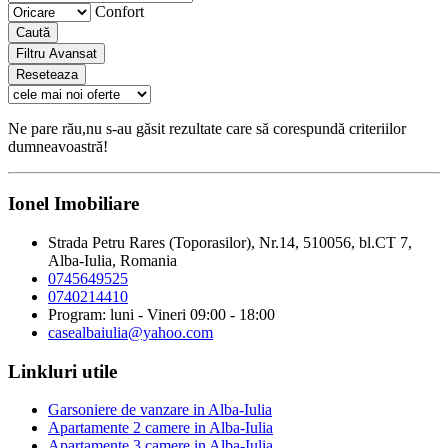
Confort
Caută
Filtru Avansat
Reseteaza
Ne pare rău,nu s-au găsit rezultate care să corespundă criteriilor
dumneavoastră!
Ionel Imobiliare
Strada Petru Rares (Toporasilor), Nr.14, 510056, bl.CT 7,
Alba-Iulia, Romania
0745649525
0740214410
Program: luni - Vineri 09:00 - 18:00
casealbaiulia@yahoo.com
Linkluri utile
Garsoniere de vanzare in Alba-Iulia
Apartamente 2 camere in Alba-Iulia
Apartamente 3 camere in Alba-Iulia