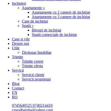
Inchirieri
Apartamente »
Apartamente cu 2 camere de inchiriat
Apartamente cu 3 camere de inchiriat
Case de inchiriat
Spatii »
Birouri de inchiriat
Spatii comerciale de inchiriat
Case si vile
Despre noi
Utile
Dictionar Imobiliar
Trimite
Trimite cerere
Trimite oferta
Servicii
Servicii clienti
Servicii proprietari
Blog
Contact
EN
RO
0745649525
0740214410
casealbaiulia@yahoo.com