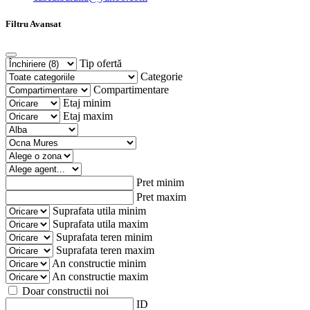
Filtru Avansat
Tip ofertă
Categorie
Compartimentare
Etaj minim
Etaj maxim
Pret minim
Pret maxim
Suprafata utila minim
Suprafata utila maxim
Suprafata teren minim
Suprafata teren maxim
An constructie minim
An constructie maxim
Doar constructii noi
ID