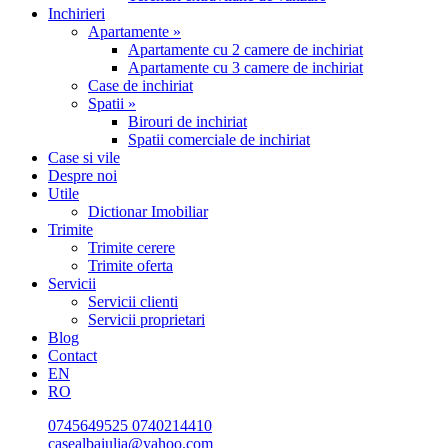
Inchirieri
Apartamente »
Apartamente cu 2 camere de inchiriat
Apartamente cu 3 camere de inchiriat
Case de inchiriat
Spatii »
Birouri de inchiriat
Spatii comerciale de inchiriat
Case si vile
Despre noi
Utile
Dictionar Imobiliar
Trimite
Trimite cerere
Trimite oferta
Servicii
Servicii clienti
Servicii proprietari
Blog
Contact
EN
RO
0745649525
0740214410
casealbaiulia@yahoo.com