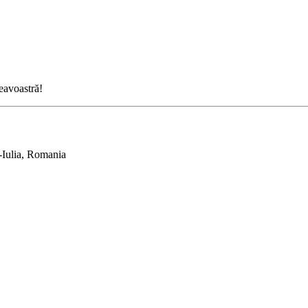
neavoastră!
-Iulia, Romania