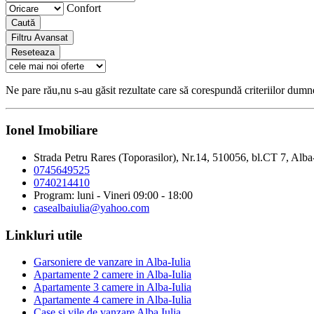
Confort
Caută
Filtru Avansat
Reseteaza
Ne pare rău,nu s-au găsit rezultate care să corespundă criteriilor dum
Ionel Imobiliare
Strada Petru Rares (Toporasilor), Nr.14, 510056, bl.CT 7, Alba
0745649525
0740214410
Program: luni - Vineri 09:00 - 18:00
casealbaiulia@yahoo.com
Linkluri utile
Garsoniere de vanzare in Alba-Iulia
Apartamente 2 camere in Alba-Iulia
Apartamente 3 camere in Alba-Iulia
Apartamente 4 camere in Alba-Iulia
Case si vile de vanzare Alba Iulia