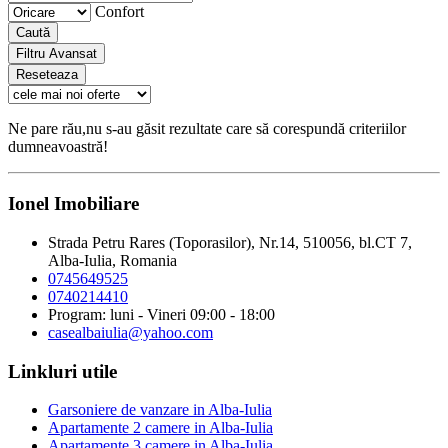
Confort
Caută
Filtru Avansat
Reseteaza
Ne pare rău,nu s-au găsit rezultate care să corespundă criteriilor
dumneavoastră!
Ionel Imobiliare
Strada Petru Rares (Toporasilor), Nr.14, 510056, bl.CT 7,
Alba-Iulia, Romania
0745649525
0740214410
Program: luni - Vineri 09:00 - 18:00
casealbaiulia@yahoo.com
Linkluri utile
Garsoniere de vanzare in Alba-Iulia
Apartamente 2 camere in Alba-Iulia
Apartamente 3 camere in Alba-Iulia