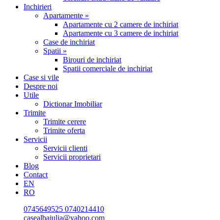
Inchirieri
Apartamente »
Apartamente cu 2 camere de inchiriat
Apartamente cu 3 camere de inchiriat
Case de inchiriat
Spatii »
Birouri de inchiriat
Spatii comerciale de inchiriat
Case si vile
Despre noi
Utile
Dictionar Imobiliar
Trimite
Trimite cerere
Trimite oferta
Servicii
Servicii clienti
Servicii proprietari
Blog
Contact
EN
RO
0745649525
0740214410
casealbaiulia@yahoo.com