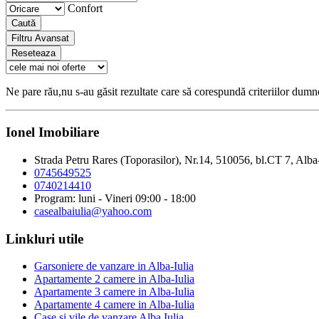
Confort
Caută
Filtru Avansat
Reseteaza
Ne pare rău,nu s-au găsit rezultate care să corespundă criteriilor dum
Ionel Imobiliare
Strada Petru Rares (Toporasilor), Nr.14, 510056, bl.CT 7, Alba
0745649525
0740214410
Program: luni - Vineri 09:00 - 18:00
casealbaiulia@yahoo.com
Linkluri utile
Garsoniere de vanzare in Alba-Iulia
Apartamente 2 camere in Alba-Iulia
Apartamente 3 camere in Alba-Iulia
Apartamente 4 camere in Alba-Iulia
Case si vile de vanzare Alba Iulia