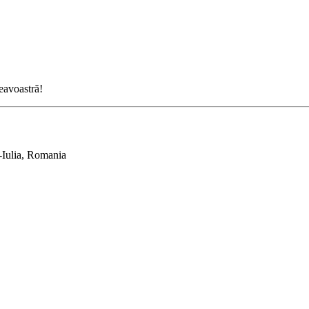
neavoastră!
-Iulia, Romania