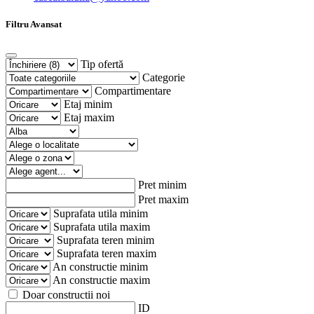
Filtru Avansat
Tip ofertă
Categorie
Compartimentare
Etaj minim
Etaj maxim
Pret minim
Pret maxim
Suprafata utila minim
Suprafata utila maxim
Suprafata teren minim
Suprafata teren maxim
An constructie minim
An constructie maxim
Doar constructii noi
ID