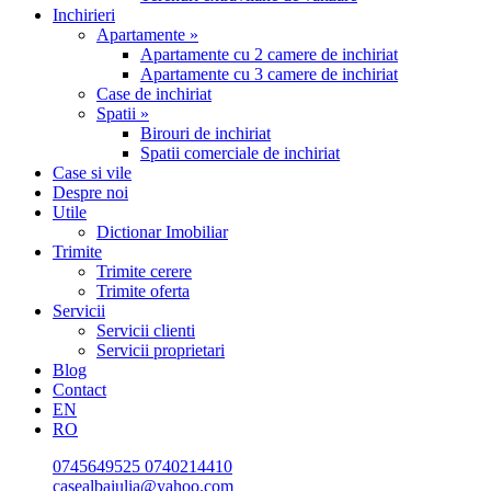
Inchirieri
Apartamente »
Apartamente cu 2 camere de inchiriat
Apartamente cu 3 camere de inchiriat
Case de inchiriat
Spatii »
Birouri de inchiriat
Spatii comerciale de inchiriat
Case si vile
Despre noi
Utile
Dictionar Imobiliar
Trimite
Trimite cerere
Trimite oferta
Servicii
Servicii clienti
Servicii proprietari
Blog
Contact
EN
RO
0745649525
0740214410
casealbaiulia@yahoo.com