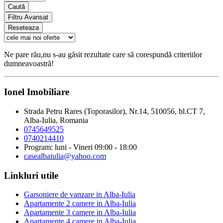
Caută
Filtru Avansat
Reseteaza
Ne pare rău,nu s-au găsit rezultate care să corespundă criteriilor
dumneavoastră!
Ionel Imobiliare
Strada Petru Rares (Toporasilor), Nr.14, 510056, bl.CT 7,
Alba-Iulia, Romania
0745649525
0740214410
Program: luni - Vineri 09:00 - 18:00
casealbaiulia@yahoo.com
Linkluri utile
Garsoniere de vanzare in Alba-Iulia
Apartamente 2 camere in Alba-Iulia
Apartamente 3 camere in Alba-Iulia
Apartamente 4 camere in Alba-Iulia