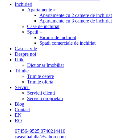
Inchirieri
Apartamente »
Apartamente cu 2 camere de inchiriat
Apartamente cu 3 camere de inchiriat
Case de inchiriat
Spatii »
Birouri de inchiriat
Spatii comerciale de inchiriat
Case si vile
Despre noi
Utile
Dictionar Imobiliar
Trimite
Trimite cerere
Trimite oferta
Servicii
Servicii clienti
Servicii proprietari
Blog
Contact
EN
RO
0745649525
0740214410
casealbaiulia@yahoo.com