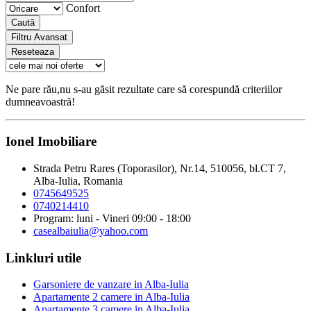
Confort
Caută
Filtru Avansat
Reseteaza
Ne pare rău,nu s-au găsit rezultate care să corespundă criteriilor
dumneavoastră!
Ionel Imobiliare
Strada Petru Rares (Toporasilor), Nr.14, 510056, bl.CT 7,
Alba-Iulia, Romania
0745649525
0740214410
Program: luni - Vineri 09:00 - 18:00
casealbaiulia@yahoo.com
Linkluri utile
Garsoniere de vanzare in Alba-Iulia
Apartamente 2 camere in Alba-Iulia
Apartamente 3 camere in Alba-Iulia